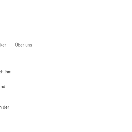
iker
Über uns
ch ihm
und
n der