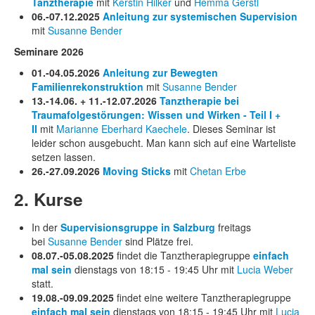
Tanztherapie
mit
Kerstin Hilker
und
H
emma Gerstl
06.-07.12.2025
Anleitung zur systemischen Supervision
mit
Susanne Bender
Seminare 2026
01.-04.05.2026
Anleitung zur Bewegten
Familienrekonstruktion
mit
Susanne Bender
13.-14.06. + 11.-12.07.2026
Tanztherapie bei
Traumafolgestörungen: Wissen und Wirken - Teil I +
II
mit
Marianne Eberhard Kaechele
. Dieses Seminar ist
leider schon ausgebucht. Man kann sich auf eine Warteliste
setzen lassen.
26.-27.09.2026
Moving Sticks
mit
Chetan Erbe
2. Kurse
In der
Supervisionsgruppe in Salzburg
freitags
bei
Susanne Bender
sind Plätze frei.
08.07.-05.08.2025
findet die Tanztherapiegruppe
einfach
mal sein
dienstags von 18:15 - 19:45 Uhr mit
Lucia Weber
statt.
19.08.-09.09.2025
findet eine weitere Tanztherapiegruppe
einfach mal sein
dienstags von 18:15 - 19:45 Uhr mit
Lucia