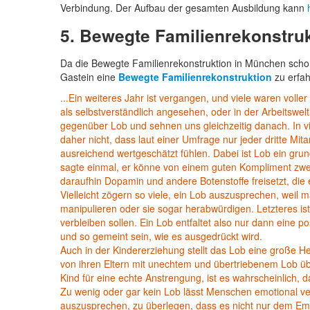
Verbindung. Der Aufbau der gesamten Ausbildung kann
5. Bewegte Familienrekonstruk
Da die Bewegte Familienrekonstruktion in München schon 
Gastein eine
Bewegte Familienrekonstruktion
zu erfah
...Ein weiteres Jahr ist vergangen, und viele waren voller
als selbstverständlich angesehen, oder in der Arbeitswelt
gegenüber Lob und sehnen uns gleichzeitig danach. In v
daher nicht, dass laut einer Umfrage nur jeder dritte Mit
ausreichend wertgeschätzt fühlen. Dabei ist Lob ein gru
sagte einmal, er könne von einem guten Kompliment zwei
daraufhin Dopamin und andere Botenstoffe freisetzt, di
Vielleicht zögern so viele, ein Lob auszusprechen, weil
manipulieren oder sie sogar herabwürdigen. Letzteres ist 
verbleiben sollen. Ein Lob entfaltet also nur dann eine 
und so gemeint sein, wie es ausgedrückt wird.
Auch in der Kindererziehung stellt das Lob eine große H
von ihren Eltern mit unechtem und übertriebenem Lob übe
Kind für eine echte Anstrengung, ist es wahrscheinlich, da
Zu wenig oder gar kein Lob lässt Menschen emotional ver
auszusprechen, zu überlegen, dass es nicht nur dem Emp