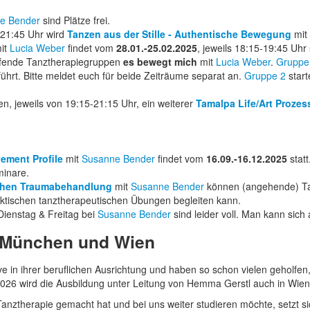
e Bender
sind Plätze frei.
- 21:45 Uhr wird
Tanzen aus der Stille - Authentische Bewegung
mit
it
Lucia Weber
findet vom
28.01.-25.02.2025
, jeweils 18:15-19:45 Uhr s
ufende Tanztherapiegruppen
es bewegt mich
mit
Lucia Weber
.
Gruppe
führt. Bitte meldet euch für beide Zeiträume separat an.
Gruppe 2
star
n, jeweils von 19:15-21:15 Uhr, ein weiterer
Tamalpa Life/Art Prozes
ement Profile
mit
Susanne Bender
findet vom
16.09.-16.12.2025
stat
minare.
schen Traumabehandlung
mit
Susanne Bender
können (angehende) T
aktischen tanztherapeutischen Übungen begleiten kann.
ienstag & Freitag
bei
Susanne Bender
sind leider voll. Man kann sich 
n München und Wien
 in ihrer beruflichen Aus­rich­tung und haben so schon vielen geholfen
2026 wird die Ausbildung unter Leitung von Hemma Gerstl auch in Wie
anztherapie gemacht hat und bei uns weiter studieren möchte, setzt si