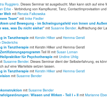
tra Ruggiero
. Dieses Seminar ist ausgebucht. Man kann sich auf eine W
an Erbe
- Verbindung von Kampfkunst, Tanz, ContactImprovisation un
er Welt
mit
Renata Falkowska
nnere Team"
mit
Imke Fiedler
 Atem und Bewegung - im Schwingungsfeld von Innen und Auße
was, was Du nicht siehst"
mit
Susanne Bender
. Auffrischung der
g in Tanztherapie
mit
Kerstin Hilker
und
Hemma Gerstl
e Diederichs
g in Tanztherapie
mit Kerstin Hilker und Hemma Gerstl
 Zertifizierungsprogramm
Teil III mit
Susan Loman
Heilpraktiker für Psychotherapie
mit
Undine Uhlig
it
Susanne Bender
. Dieses Seminar dient der Selbsterfahrung, es kön
h auf eine Warteliste setzen lassen.
g in Tanztherapie
mit
Kerstin Hilker
und
H
emma Gerstl
vision
mit
Susanne Bender
ekonstruktion
mit
Susanne Bender
afolgestörungen: Wissen und Wirken - Teil I + II
mit
Marianne Ebe