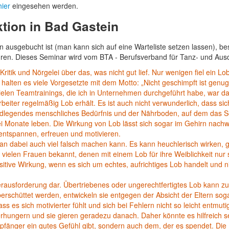
hier
eingesehen werden.
tion in Bad Gastein
ausgebucht ist (man kann sich auf eine Warteliste setzen lassen), be
ren. Dieses Seminar wird vom BTA - Berufsverband für Tanz- und Ausdru
 Kritik und Nörgelei über das, was nicht gut lief. Nur wenigen fiel ein 
 halten es viele Vorgesetzte mit dem Motto: „Nicht geschimpft ist genug
ielen Teamtrainings, die ich in Unternehmen durchgeführt habe, war d
arbeiter regelmäßig Lob erhält. Es ist auch nicht verwunderlich, dass s
ndlegendes menschliches Bedürfnis und der Nährboden, auf dem das Sel
 Monate leben. Die Wirkung von Lob lässt sich sogar im Gehirn nachw
e entspannen, erfreuen und motivieren.
 man dabei auch viel falsch machen kann. Es kann heuchlerisch wirken
vielen Frauen bekannt, denen mit einem Lob für ihre Weiblichkeit nur sig
positive Wirkung, wenn es sich um echtes, aufrichtiges Lob handelt un
erausforderung dar. Übertriebenes oder ungerechtfertigtes Lob kann zu
rschüttet werden, entwickeln sie entgegen der Absicht der Eltern sog
ss es sich motivierter fühlt und sich bei Fehlern nicht so leicht entmut
hungern und sie gieren geradezu danach. Daher könnte es hilfreich se
fänger ein gutes Gefühl gibt, sondern auch dem, der es spendet. Die 