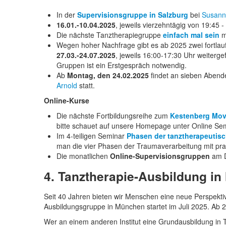
In der
Supervisionsgruppe in Salzburg
bei
Susann
16.01.-10.04.2025
, jeweils vierzehntägig von 19:45 
Die nächste Tanztherapiegruppe
einfach mal sein
m
Wegen hoher Nachfrage gibt es ab 2025 zwei fortla
27.03.-24.07.2025
, jeweils 16:00-17:30 Uhr weiterge
Gruppen ist ein Erstgespräch notwendig.
Ab
Montag, den 24.02.2025
findet an sieben Abende
Arnold
statt.
Online-Kurse
Die nächste Fortbildungsreihe zum
Kestenberg Mov
bitte schauet auf unsere Homepage unter Online Se
Im 4-teiligen Seminar
Phasen der tanztherapeuti
man die vier Phasen der Traumaverarbeitung mit pr
Die monatlichen
Online-Supervisionsgruppen
am D
4. Tanztherapie-Ausbildung i
Seit 40 Jahren bieten wir Menschen eine neue Perspektive
Ausbildungsgruppe in München startet im Juli 2025. Ab 
Wer an einem anderen Institut eine Grundausbildung in T