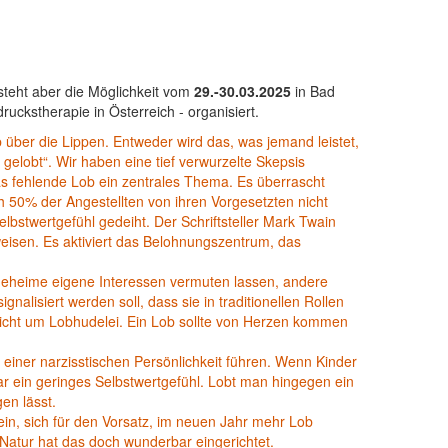
steht aber die Möglichkeit vom
29.-30.03.2025
in Bad
ckstherapie in Österreich - organisiert.
Lob über die Lippen. Entweder wird das, was jemand leistet,
 gelobt“. Wir haben eine tief verwurzelte Skepsis
as fehlende Lob ein zentrales Thema. Es überrascht
ich 50% der Angestellten von ihren Vorgesetzten nicht
bstwertgefühl gedeiht. Der Schriftsteller Mark Twain
eisen. Es aktiviert das Belohnungszentrum, das
, geheime eigene Interessen vermuten lassen, andere
nalisiert werden soll, dass sie in traditionellen Rollen
d nicht um Lobhudelei. Ein Lob sollte von Herzen kommen
 einer narzisstischen Persönlichkeit führen. Wenn Kinder
ar ein geringes Selbstwertgefühl. Lobt man hingegen ein
igen lässt.
in, sich für den Vorsatz, im neuen Jahr mehr Lob
Natur hat das doch wunderbar eingerichtet.