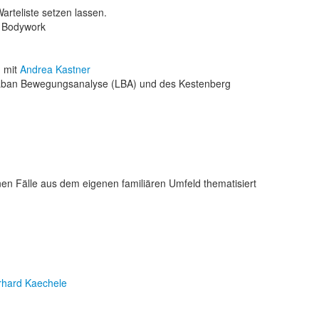
arteliste setzen lassen.
d Bodywork
n
mit
Andrea Kastner
 Laban Bewegungsanalyse (LBA) und des Kestenberg
nen Fälle aus dem eigenen familiären Umfeld thematisiert
rhard Kaechele