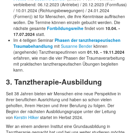
verbleibend: 06.12.2023 (Antriebe) / 20.12.2023 (Formfluss)
/ 10.01.2024 (Richtungsbewegungen) / 24.01.2024
(Formen)) ist für Menschen, die ihre Kenntnisse auffrischen
wollen. Die Termine können einzeln gebucht werden. Die
nächste gesamte
Fortbildungsreihe
findet vom
10.04. -
17.07.2024
statt.
Im 4-teiligen Seminar
Phasen der tanztherapeutischen
Traumabehandlung
mit
Susanne Bender
können
(angehende) TanztherapeutInnen vom
01.10. - 19.11.2024
erfahren, wie man die vier Phasen der Traumaverarbeitung
mit praktischen tanztherapeutischen Übungen begleiten
kann.
3. Tanztherapie-Ausbildung
Seit 38 Jahren bieten wir Menschen eine neue Perspektive in
ihrer beruflichen Aus­rich­tung und haben so schon vielen
geholfen, ihrem Herzen und ihrer Berufung zu folgen. Der
Beginn der nächsten Ausbildungsgruppe unter der Leitung
von
K
erstin Hilker
startet im Herbst 2024.
Wer an einem anderen Institut eine Grundausbildung in
Tanztherapie gemacht hat und bei uns weiter studieren möchte,