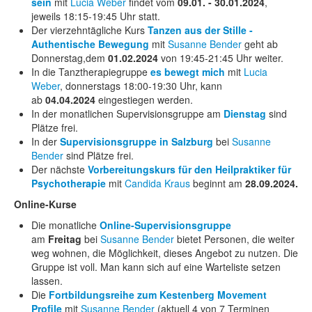
sein
mit
Lucia Weber
findet vom
09.01. - 30.01.2024
,
jeweils 18:15-19:45 Uhr statt.
Der vierzehntägliche Kurs
Tanzen aus der Stille -
Authentische Bewegung
mit
Susanne Bender
geht ab
Donnerstag,dem
01.02.2024
von 19:45-21:45 Uhr weiter.
In die Tanztherapiegruppe
es bewegt mich
mit
Lucia
Weber
, donnerstags 18:00-19:30 Uhr, kann
ab
04.04.2024
eingestiegen werden.
In der monatlichen Supervisionsgruppe am
Dienstag
sind
Plätze frei.
In der
Supervisionsgruppe in Salzburg
bei
Susanne
Bender
sind Plätze frei.
Der nächste
Vorbereitungskurs für den Heilpraktiker für
Psychotherapie
mit
Candida Kraus
beginnt am
28.09.2024.
Online-Kurse
Die monatliche
Online-Supervisionsgruppe
am
Freitag
bei
Susanne Bender
bietet Personen, die weiter
weg wohnen, die Möglichkeit, dieses Angebot zu nutzen. Die
Gruppe ist voll. Man kann sich auf eine Warteliste setzen
lassen.
Die
Fortbildungsreihe zum Kestenberg Movement
Profile
mit
Susanne Bender
(aktuell 4 von 7 Terminen