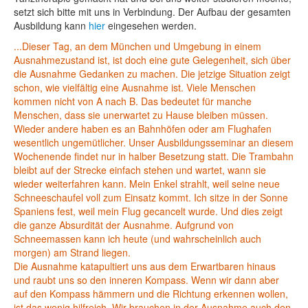
setzt sich bitte mit uns in Verbindung. Der Aufbau der gesamten
Ausbildung kann
hier
eingesehen werden.
...Dieser Tag, an dem München und Umgebung in einem
Ausnahmezustand ist, ist doch eine gute Gelegenheit, sich über
die Ausnahme Gedanken zu machen. Die jetzige Situation zeigt
schon, wie vielfältig eine Ausnahme ist. Viele Menschen
kommen nicht von A nach B. Das bedeutet für manche
Menschen, dass sie unerwartet zu Hause bleiben müssen.
Wieder andere haben es an Bahnhöfen oder am Flughafen
wesentlich ungemütlicher. Unser Ausbildungsseminar an diesem
Wochenende findet nur in halber Besetzung statt. Die Trambahn
bleibt auf der Strecke einfach stehen und wartet, wann sie
wieder weiterfahren kann. Mein Enkel strahlt, weil seine neue
Schneeschaufel voll zum Einsatz kommt. Ich sitze in der Sonne
Spaniens fest, weil mein Flug gecancelt wurde. Und dies zeigt
die ganze Absurdität der Ausnahme. Aufgrund von
Schneemassen kann ich heute (und wahrscheinlich auch
morgen) am Strand liegen.
Die Ausnahme katapultiert uns aus dem Erwartbaren hinaus
und raubt uns so den inneren Kompass. Wenn wir dann aber
auf den Kompass hämmern und die Richtung erkennen wollen,
ist das wenig hilfreich. Wir brauchen in der Ausnahme auch den