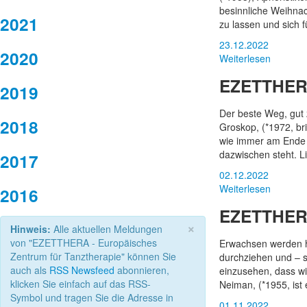
besinnliche Weihnac
2021
zu lassen und sich f
23.12.2022
2020
Weiterlesen
EZETTHERA
2019
Der beste Weg, gut 
2018
Groskop, (*1972, b
wie immer am Ende d
dazwischen steht. Li
2017
02.12.2022
Weiterlesen
2016
EZETTHERA
×
Hinweis:
Alle aktuellen Meldungen
von "EZETTHERA - Europäisches
Erwachsen werden h
Zentrum für Tanztherapie" können Sie
durchziehen und – 
auch als
RSS Newsfeed
abonnieren,
einzusehen, dass w
klicken Sie einfach auf das RSS-
Neiman, (*1955, ist
Symbol und tragen Sie die Adresse in
01.11.2022