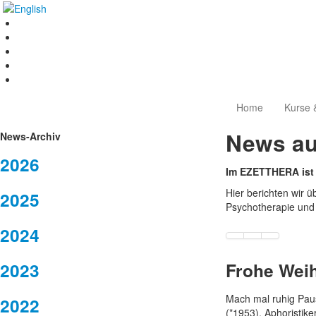
Home
Kurse 
News a
News-Archiv
2026
Im EZETTHERA ist 
Hier berichten wir 
2025
Psychotherapie und 
2024
2023
Frohe Wei
Mach mal ruhig Paus
2022
(*1953), Aphoristike