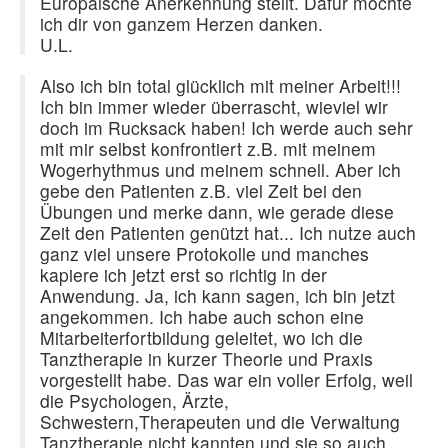
Europäische Anerkennung stellt. Dafür möchte
ich dir von ganzem Herzen danken.
U.L.
Also ich bin total glücklich mit meiner Arbeit!!!
Ich bin immer wieder überrascht, wieviel wir
doch im Rucksack haben! Ich werde auch sehr
mit mir selbst konfrontiert z.B. mit meinem
Wogerhythmus und meinem schnell. Aber ich
gebe den Patienten z.B. viel Zeit bei den
Übungen und merke dann, wie gerade diese
Zeit den Patienten genützt hat... Ich nutze auch
ganz viel unsere Protokolle und manches
kapiere ich jetzt erst so richtig in der
Anwendung. Ja, ich kann sagen, ich bin jetzt
angekommen. Ich habe auch schon eine
Mitarbeiterfortbildung geleitet, wo ich die
Tanztherapie in kurzer Theorie und Praxis
vorgestellt habe. Das war ein voller Erfolg, weil
die Psychologen, Ärzte,
Schwestern,Therapeuten und die Verwaltung
Tanztherapie nicht kannten und sie so auch