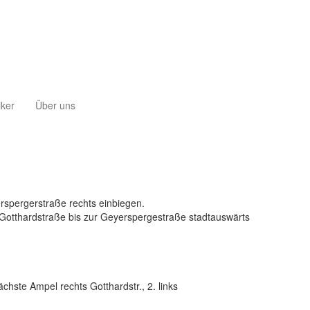
iker
Über uns
erspergerstraße rechts einbiegen.
ie Gotthardstraße bis zur Geyerspergestraße stadtauswärts
ächste Ampel rechts Gotthardstr., 2. links