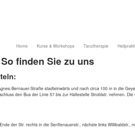
Home
Kurse & Workshops
Tanztherapie
Heilprakt
So finden Sie zu uns
teln:
e Agnes-Bernauer-Straße stadteinwärts und nach circa 100 m in die Gey
schluss den Bus der Linie 57 bis zur Haltestelle Stroblstr. nehmen. D
e der Str. rechts in die Senftenauerstr., nächste links Willibaldstr., n